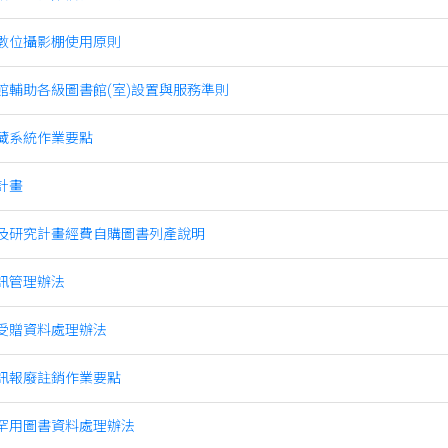
數位攝影棚使用原則
館輔助各級圖書館(室)設置與服務準則
藏系統作業要點
計畫
及研究計畫經費自購圖書列產說明
訊管理辦法
受贈資料處理辦法
訊報廢註銷作業要點
罕用圖書資料處理辦法