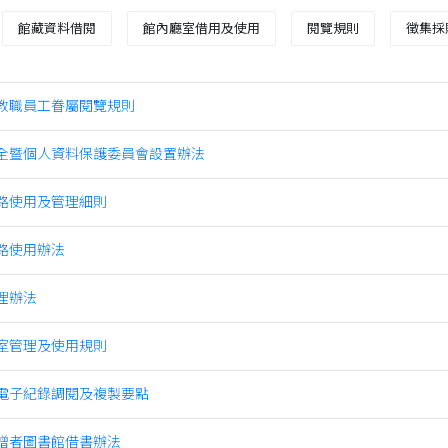
館藏資料借閱
館內廳室借用及使用
閱覽規則
徵集採
教職員工眷屬閱覽規則
全暨個人資料保護委員會設置辦法
路使用及管理細則
路使用辦法
理辦法
室管理及使用規則
電子紀錄調閱及複製要點
贈者圖書館借書辦法