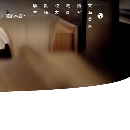
學
教
校
職
訪
東
生
師
友
員
客
海
關於本處
首
頁