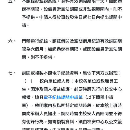
五、
本館錄影監視系統，資料有效調閱期限十天。如超過
儲存期限、設備異常無法調閱或非監視範圍內，則不
予提供。申請人得於事故發生日起七日內提出調閱申
請。
六、
門禁通行紀錄、館藏借閱及空間借用紀錄有效調閱期
限為六個月；如超過儲存期限，或因設備異常無法調
閱，則不予提供。
七、
調閱或複製本館電子紀錄資料，應依下列方式辦理：
（一） 校內單位或人員：本校各單位或教職員工
生，因涉及個人權益維護，必要時應先行向校安中心
報備，填具
電子紀錄調閱申請單
（以下簡稱申請
單），敘明案由及指明特定調閱時段，於本館上班時
間向承辦人員提出。調閱時需由校安人員陪同並不得
有側錄行為。如需複製資料，須由校安中心以公文簽