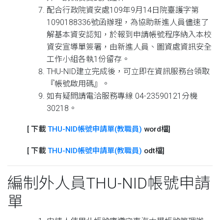
配合行政院資安處109年9月14日院臺護字第
1090188336號函辦理，為協助新進人員儘速了
解基本資安認知，於報到申請帳號程序納入本校
資安宣導單簽署，由新進人員、圖資處資訊安全
工作小組各執1份留存。
THU-NID建立完成後，可立即在資訊服務台領取
『帳號啟用碼』。
如有疑問請電洽服務專線 04-23590121分機
30218。
[ 下載
THU-NID帳號申請單(教職員)
word檔]
[ 下載
THU-NID帳號申請單(教職員)
odt檔]
編制外人員THU-NID帳號申請
單