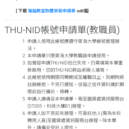
[ 下載
電腦教室軟體安裝申請單
odt檔]
THU-NID帳號申請單(教職員)
申請人使用此帳號應遵守東海大學帳號管理辦
法。
本申請單只限東海大學教職員申請使用。
如曾經申請THU-NID但已失效，仍需填寫本單重
新啟用，您的THU-NID將由承辦人填寫。
此帳號使用期限同聘期或至離職日止，到期時將
註銷帳號，不另行通知，信箱之信件資料請於期
限前自行備份、移轉。
申請人請填妥本申請單，親至圖資處資訊服務台
(ST005，科技大樓B1)辦理。
申請人如不克前來辦理，可委託他人(需為本校
聘用人員)至圖資處資訊服務台辦理。除本單
外，請備妥受託人證件。