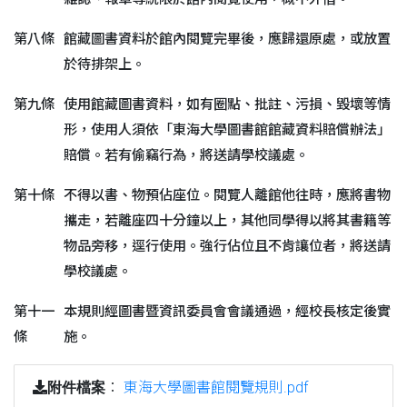
第八條
館藏圖書資料於館內閱覽完畢後，應歸還原處，或放置
於待排架上。
第九條
使用館藏圖書資料，如有圈點、批註、污損、毀壞等情
形，使用人須依「東海大學圖書館館藏資料賠償辦法」
賠償。若有偷竊行為，將送請學校議處。
第十條
不得以書、物預佔座位。閱覽人離館他往時，應將書物
攜走，若離座四十分鐘以上，其他同學得以將其書籍等
物品旁移，逕行使用。強行佔位且不肯讓位者，將送請
學校議處。
第十一
本規則經圖書暨資訊委員會會議通過，經校長核定後實
條
施。
：
東海大學圖書館閱覽規則.pdf
附件檔案