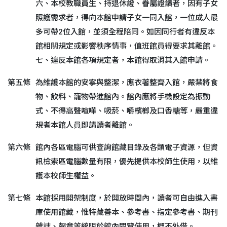
六、本校教職員生、持退休證、眷屬證讀者，因有子女
照護需求者，得向本館申請子女一同入館，一位成人最
多可帶2位入館，並須全程陪同。如因同行者有違反本
館相關規定或影響秩序情事，值班館員得要求其離館。
七、違反本館各項規定者，本館得取消其入館申請。
第五條
為維護本館的安寧與整潔，應衣著整齊入館，嚴禁將食
物、飲料、寵物帶進館內。館內應將手機設定為振動
式、不得高聲喧嘩、吸菸、嚼檳榔及口香糖等，嚴重違
規者本館人員即請讀者離館。
第六條
館內各區電腦可供查詢館藏目錄及各類電子資源，但資
訊檢索區電腦數量有限，優先提供本校師生使用，以維
護本校師生權益。
第七條
本館採用開架制度，於開放時間內，讀者可自由進入書
庫使用館藏，惟特藏善本、參考書、指定參考書、期刊
雜誌、報章等統限於館內閱覽使用，概不外借。