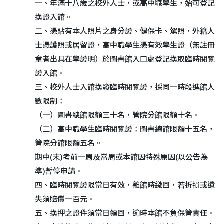
一、年滿十八歲之校外人士，或高中職學生，始可登記
換證入館。
二、憑貼有本人照片之身分證、健保卡、駕照，外籍人
士憑護照或居留證，高中職學生憑有效學生證（無註冊
章者出具在學證明）於圖書館入口處登記換取臨時閱覽
證入館。
三、校外人士入館換發臨時閱覽證，採同一時段進館人
數限制：
（一）圖書總館限額三十名，管院分館限額十名。
（二）高中職學生臨時閱覽證：圖書總館限額十五名，
管院分館限額五名。
期中(末)考前一周及當周或本館因特殊原因(以公告為
準)暫停申請。
四、臨時閱覽證限當日有效，離館時繳回，若折損或遺
失須賠償一百元。
五、換押之證件須當日領回，逾時本館不負保管責任。