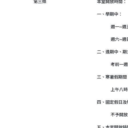
第三條
本室開放時間：
一、學期中：
週一~週
週六~週
二、逢期中、期
考前一週
三、寒暑假期間
上午八時
四、國定假日及
不予開放
五、本室開放時