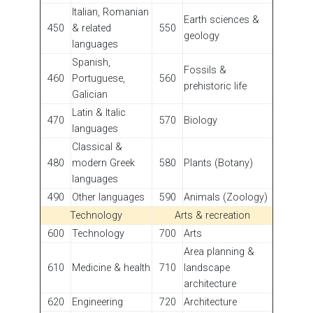
Italian, Romanian
Earth sciences &
450
& related
550
geology
languages
Spanish,
Fossils &
460
Portuguese,
560
prehistoric life
Galician
Latin & Italic
470
570
Biology
languages
Classical &
480
modern Greek
580
Plants (Botany)
languages
490
Other languages
590
Animals (Zoology)
Technology
Arts & recreation
600
Technology
700
Arts
Area planning &
610
Medicine & health
710
landscape
architecture
620
Engineering
720
Architecture