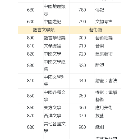
中國地理類
680
780
傳記
志
690
中國遊記
790
文物考古
語言文學類
藝術類
800
語言學總論
900
藝術總論
810
文學總論
910
音樂
820
中國文學
920
建築藝術
中國文學總
830
930
雕塑
集
中國文學別
840
940
繪畫；書法
集
中國各種文
攝影；電腦
850
950
學
藝術
860
東方文學
960
應用美術
870
西洋文學
970
技藝
其他各國文
880
980
戲劇
學