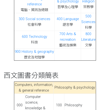
& psychology
Religion
reference
哲學及心理學
宗教學
電腦、資訊及總類
500
300 Social sciences
400 Language
Sciences
社會科學
語言學
科學
700 Arts &
800
600 Technology
recreation
Literature
科技
藝術及娛樂
文學
900 History & geography
歷史及地理學
西文圖書分類簡表
Computers, information,
Philosophy & psychology
& general reference
Computer
science,
000
100
Philosophy
knowledge &