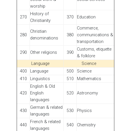
worship
History of
270
370
Education
Christianity
Commerce,
Christian
280
380
communications &
denominations
transportation
Customs, etiquette
290
Other religions
390
& folklore
Language
Science
400
Language
500
Science
410
Linguistics
510
Mathematics
English & Old
420
English
520
Astronomy
languages
German & related
430
530
Physics
languages
French & related
440
540
Chemistry
languages