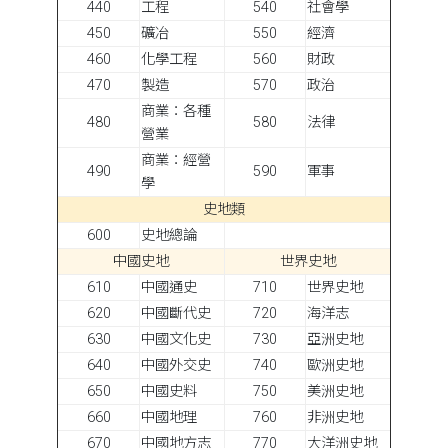
440
工程
540
社會學
450
礦冶
550
經濟
460
化學工程
560
財政
470
製造
570
政治
商業：各種
480
580
法律
營業
商業：經營
490
590
軍事
學
史地類
600
史地總論
中國史地
世界史地
610
中國通史
710
世界史地
620
中國斷代史
720
海洋志
630
中國文化史
730
亞洲史地
640
中國外交史
740
歐洲史地
650
中國史料
750
美洲史地
660
中國地理
760
非洲史地
670
中國地方志
770
大洋洲史地