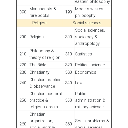
eastern philosophy
Manuscripts &
Modern western
090
190
rare books
philosophy
Religion
Social sciences
Social sciences,
200
Religion
300
sociology &
anthropology
Philosophy &
210
310
Statistics
theory of religion
220
The Bible
320
Political science
230
Christianity
330
Economics
Christian practice
240
340
Law
& observance
Christian pastoral
Public
250
practice &
350
administration &
religious orders
military science
Christian
organization,
Social problems &
260
360
social work &
social services