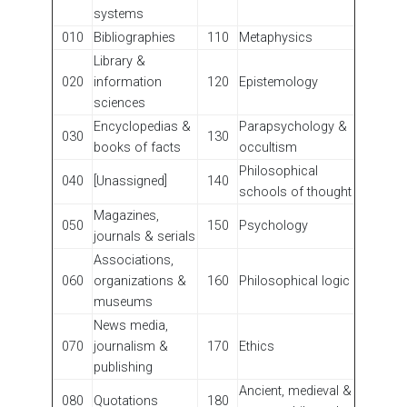
systems
010
Bibliographies
110
Metaphysics
Library &
020
information
120
Epistemology
sciences
Encyclopedias &
Parapsychology &
030
130
books of facts
occultism
Philosophical
040
[Unassigned]
140
schools of thought
Magazines,
050
150
Psychology
journals & serials
Associations,
060
organizations &
160
Philosophical logic
museums
News media,
070
journalism &
170
Ethics
publishing
Ancient, medieval &
080
Quotations
180