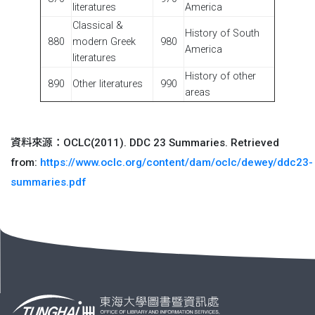
literatures
America
Classical &
History of South
880
modern Greek
980
America
literatures
History of other
890
Other literatures
990
areas
資料來源：OCLC(2011). DDC 23 Summaries. Retrieved
from:
https://www.oclc.org/content/dam/oclc/dewey/ddc23-
summaries.pdf