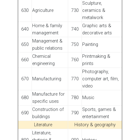
Sculpture,
630
Agriculture
730
ceramics &
metalwork
Home & family
Graphic arts &
640
740
management
decorative arts
Management &
650
750
Painting
public relations
Chemical
Printmaking &
660
760
engineering
prints
Photography,
670
Manufacturing
770
computer art, film,
video
Manufacture for
680
780
Music
specific uses
Construction of
Sports, games &
690
790
buildings
entertainment
Literature
History & geography
Literature,