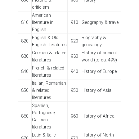
800
rhetoric &
900
History
criticism
American
810
literature in
910
Geography & travel
English
English & Old
Biography &
820
920
English literatures
genealogy
German & related
History of ancient
830
930
literatures
world (to ca. 499)
French & related
840
940
History of Europe
literatures
Italian, Romanian
850
& related
950
History of Asia
literatures
Spanish,
Portuguese,
860
960
History of Africa
Galician
literatures
Latin & Italic
History of North
870
970