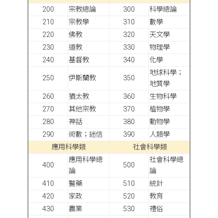
200
宗教總論
300
科學總論
210
宗教學
310
數學
220
佛教
320
天文學
230
道教
330
物理學
240
基督教
340
化學
地球科學；
250
伊斯蘭教
350
地質學
260
猶太教
360
生物科學
270
其他宗教
370
植物學
280
神話
380
動物學
290
術數；迷信
390
人類學
應用科學類
社會科學類
應用科學總
社會科學總
400
500
論
論
410
醫藥
510
統計
420
家政
520
教育
430
農業
530
禮俗