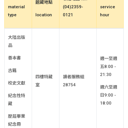
館藏地點
material
(04)2359-
service
type
location
0121
hour
大陸出版
品
善本書
週一至週
五8:00 -
古籍
21:30
四樓特藏
讀者服務組
校史文獻
室
28754
週六至週
日9:00 -
紀念性特
18:00
藏
歷屆畢業
紀念冊