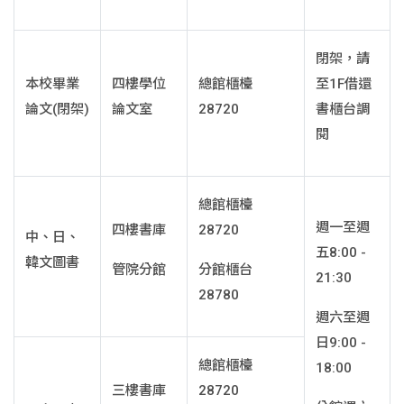
閉架，請
本校畢業
四樓學位
總館櫃檯
至1F借還
論文(閉架)
論文室
28720
書櫃台調
閱
總館櫃檯
週一至週
四樓書庫
28720
中、日、
五8:00 -
韓文圖書
管院分館
分館櫃台
21:30
28780
週六至週
日9:00 -
總館櫃檯
18:00
三樓書庫
28720