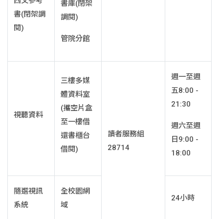
西文參考
書庫(閉架
書(閉架調
調閱)
閱)
管院分館
週一至週
三樓多媒
五8:00 -
體資料室
21:30
(攜空片盒
視聽資料
至一樓借
週六至週
讀者服務組
還書櫃台
日9:00 -
28714
借閱)
18:00
隨選視訊
全校園網
24小時
系統
域