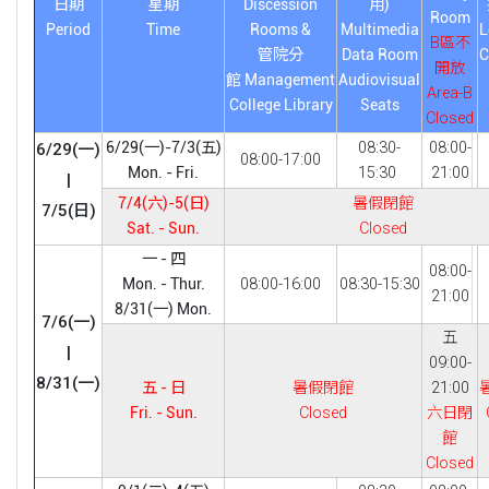
日期
星期
Discession
用)
Room
Period
Time
Rooms &
Multimedia
L
B區不
管院分
Data Room
開放
館
Management
Audiovisual
Area-B
College Library
Seats
Closed
6/29(一)-7/3(五)
08:30-
08:00-
6/29(一)
08:00-17:00
Mon. - Fri.
15:30
21:00
|
7/4(六)-5(日)
暑假閉館
7/5(日)
Sat. - Sun.
Closed
一 - 四
08:00-
Mon. - Thur.
08:00-16:00
08:30-15:30
21:00
8/31(一) Mon.
7/6(一)
五
|
09:00-
8/31(一)
五 - 日
暑假閉館
21:00
Fri. - Sun.
Closed
六日閉
館
Closed