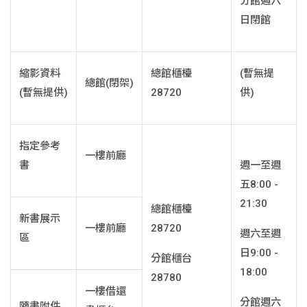
分館週六
日閉館
縮影資料
總館櫃檯
(暫無提
總館(閉架)
(暫無提供)
28720
供)
指定參考
一樓前廳
書
週一至週
五8:00 -
21:30
總館櫃檯
新書展示
一樓前廳
28720
週六至週
區
日9:00 -
分館櫃台
18:00
28780
一樓借還
分館週六
隨書附件