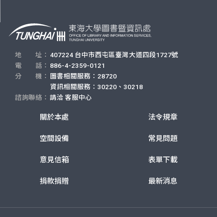
地 址：
407224 台中市西屯區臺灣大道四段1727號
電 話：
886-4-2359-0121
分 機：
圖書相關服務：28720
資訊相關服務：30220、30218
諮詢聯絡：
請洽
客服中心
關於本處
法令規章
空間設備
常見問題
意見信箱
表單下載
捐款捐贈
最新消息