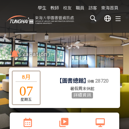
學生
教師
校友
職員
訪客
東海首頁
r vacation)
｜
8月
【
圖書總館
】
【
S
28720
分機
07
暑假周末休館
詳細資訊
星期五