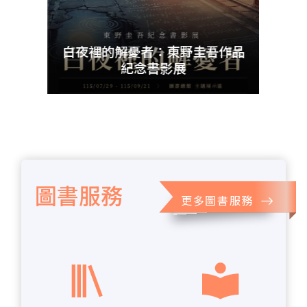
udn
暨資料
白夜裡的解憂者：東野圭吾作品
紀念書影展
圖書服務
更多圖書服務