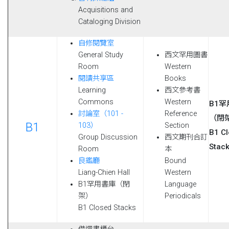
Acquisitions and
Cataloging Division
自修閱覽室
General Study
西文罕用圖書
Room
Western
閱讀共享區
Books
Learning
西文參考書
Commons
Western
B1
討論室（101 -
Reference
（閉
B1
103）
Section
B1 C
Group Discussion
西文期刊合訂
Stac
Room
本
良鑑廳
Bound
Liang-Chien Hall
Western
B1罕用書庫（閉
Language
架）
Periodicals
B1 Closed Stacks