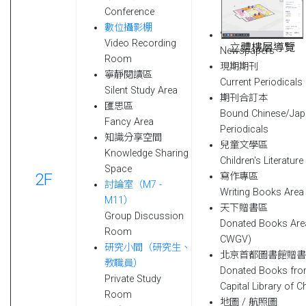
Conference
數位攝影棚
當月報紙
Video Recording
立體樓層導覽
Newspapers
Room
現期期刊
寧靜閱讀區
Current Periodicals
Silent Study Area
期刊合訂本
匯思區
Bound Chinese/Jap
Fancy Area
Periodicals
知識分享空間
兒童文學區
Knowledge Sharing
Children's Literature
Space
2F
寫作專區
討論室（M7 -
Writing Books Area
M11）
天下贈書區
Group Discussion
Donated Books Are
Room
CWGV)
研究小間（研究生、
北京首都圖書館贈書
教職員）
Donated Books fr
Private Study
Capital Library of C
Room
地圖 / 航照圖