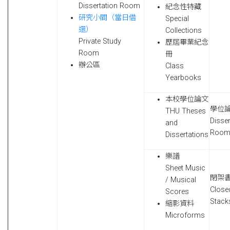
Dissertation Room
紀念性特藏
研究小間（當日借
Special
還）
Collections
Private Study
歷屆畢業紀念
Room
冊
辦公區
Class
Yearbooks
本校學位論文
學位
THU Theses
Disser
and
Roo
Dissertations
樂譜
Sheet Music
閉架
/ Musical
Close
Scores
Stack
縮影資料
Microforms