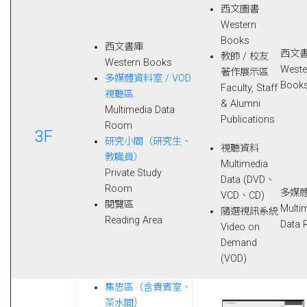
西文圖書
Western
Books
西文書庫
西文
教師 / 校友
Western Books
Weste
著作展示區
多媒體資料室 / VOD
Book
Faculty, Staff
視聽區
& Alumni
Multimedia Data
Publications
Room
3F
研究小間（研究生、
視聽資料
教職員）
Multimedia
Private Study
Data (DVD、
Room
多媒
VCD、CD)
閱覽區
Multi
隨選視訊系統
Reading Area
Data
Video on
Demand
(VOD)
集思區（含貴賓室、
茶水間）