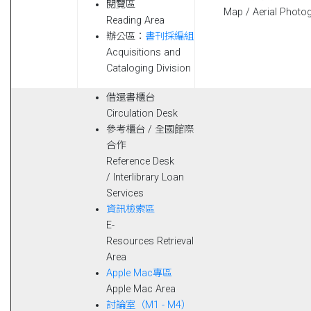
閱覽區
Map / Aerial Photo
Reading Area
辦公區：
書刊採編組
Acquisitions and
Cataloging Division
借還書櫃台
Circulation Desk
參考櫃台 / 全國館際
合作
Reference Desk
/ Interlibrary Loan
Services
資訊檢索區
E-
Resources Retrieval
Area
Apple Mac專區
Apple Mac Area
討論室（M1 - M4）