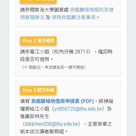
請參閱東海大學圖資處
良鑑廳使用規則及借
用管理辦法
及
使用良鑑廳注意事項
。
Step 2 電洽確認
請來電江小姐（校內分機 28713），確認時
段是否可借用。
（※ 閉館日、考試週及前一週不開放）
Step 3 遞交申請
填寫
良鑑廳場地借用申請表 (PDF)
，將掃描
檔寄給江小姐（
yc850725@thu.edu.tw
）及
推廣部林先生
（
dddchen200@thu.edu.tw
），主管簽章之
紙本送交讀者服務組。