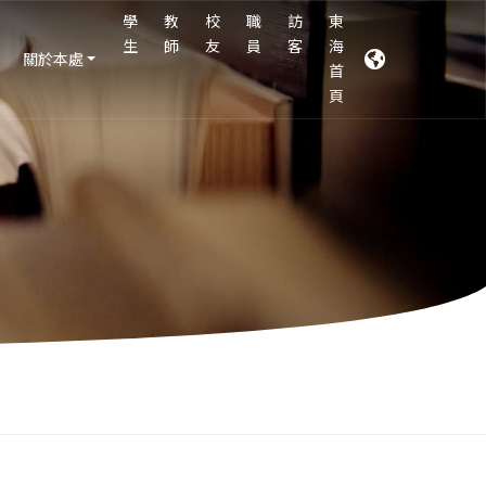
學
教
校
職
訪
東
生
師
友
員
客
海
關於本處
首
頁