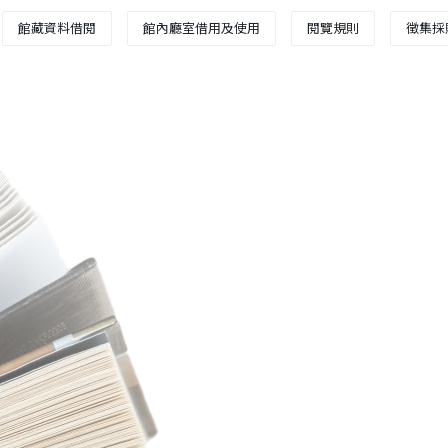
館藏資料借閱
館內廳室借用及使用
閱覽規則
徵集採