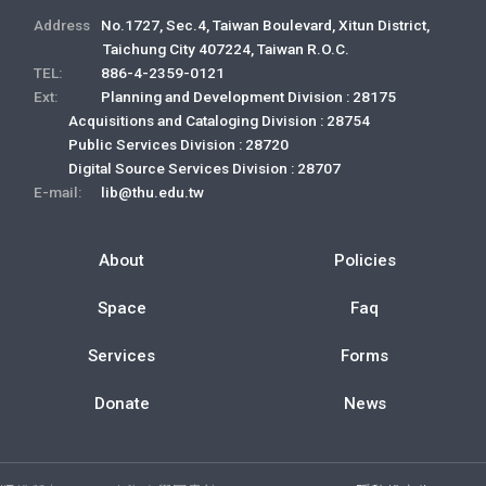
Address
No.1727, Sec.4, Taiwan Boulevard, Xitun District,
Taichung City 407224, Taiwan R.O.C.
TEL:
886-4-2359-0121
Ext:
Planning and Development Division : 28175
Acquisitions and Cataloging Division : 28754
Public Services Division : 28720
Digital Source Services Division : 28707
E-mail:
lib@thu.edu.tw
About
Policies
Space
Faq
Services
Forms
Donate
News