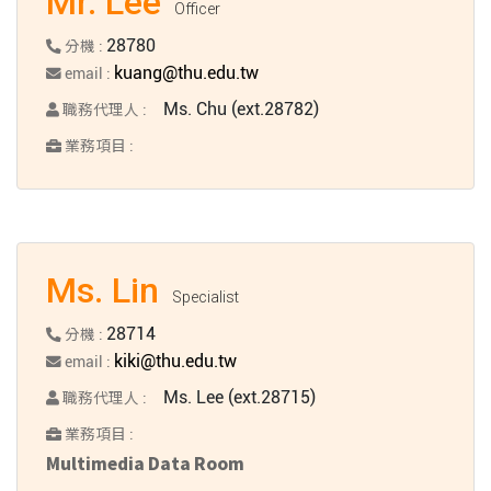
Mr. Lee
Officer
28780
分機 :
kuang@thu.edu.tw
email :
Ms. Chu (ext.28782)
職務代理人 :
業務項目 :
Ms. Lin
Specialist
28714
分機 :
kiki@thu.edu.tw
email :
Ms. Lee (ext.28715)
職務代理人 :
業務項目 :
Multimedia Data Room