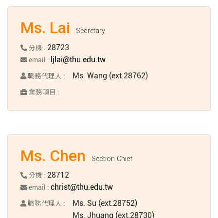
Ms. Lai
Secretary
28723
分機 :
ljlai@thu.edu.tw
email :
Ms. Wang (ext.28762)
職務代理人 :
業務項目 :
Ms. Chen
Section Chief
28712
分機 :
christ@thu.edu.tw
email :
Ms. Su (ext.28752)
職務代理人 :
Ms. Jhuang (ext.28730)