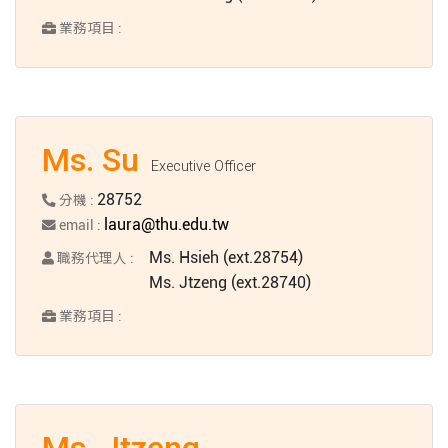
業務項目 :
Ms. Su
Executive Officer
28752
分機 :
laura@thu.edu.tw
email :
Ms. Hsieh (ext.28754)
職務代理人 :
Ms. Jtzeng (ext.28740)
業務項目 :
Ms. Jtzeng