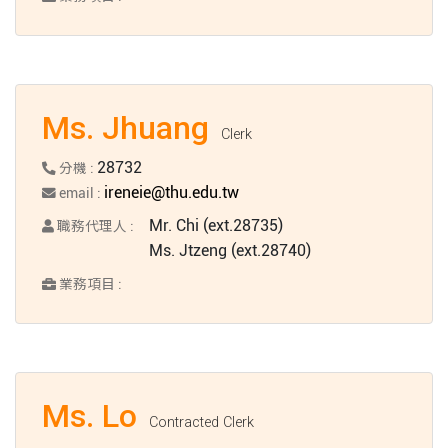
Ms. Jhuang
Clerk
28732
分機 :
ireneie@thu.edu.tw
email :
Mr. Chi (ext.28735)
職務代理人 :
Ms. Jtzeng (ext.28740)
業務項目 :
Ms. Lo
Contracted Clerk