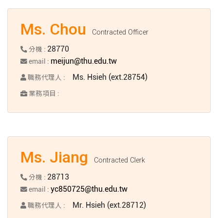
Ms. Chou
Contracted Officer
28770
分機 :
meijun@thu.edu.tw
email :
Ms. Hsieh (ext.28754)
職務代理人 :
業務項目 :
Ms. Jiang
Contracted Clerk
28713
分機 :
yc850725@thu.edu.tw
email :
Mr. Hsieh (ext.28712)
職務代理人 :