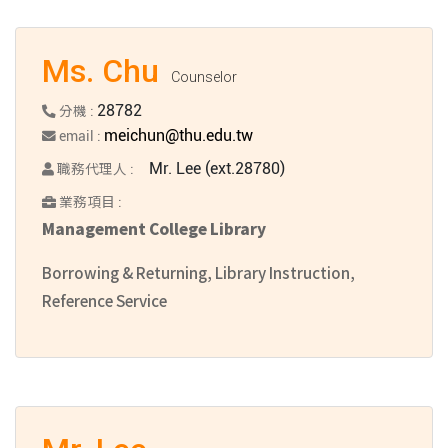
Ms. Chu
Counselor
28782
分機 :
meichun@thu.edu.tw
email :
Mr. Lee (ext.28780)
職務代理人 :
業務項目 :
Management College Library
Borrowing & Returning, Library Instruction,
Reference Service