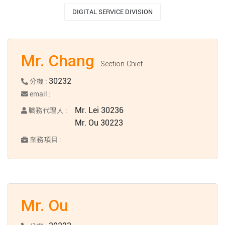
DIGITAL SERVICE DIVISION
Mr. Chang
Section Chief
30232
分機 :
email :
Mr. Lei 30236
職務代理人 :
Mr. Ou 30223
業務項目 :
Mr. Ou