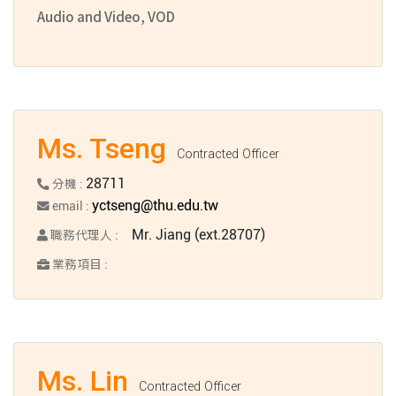
Audio and Video, VOD
Ms. Tseng
Contracted Officer
28711
分機 :
yctseng@thu.edu.tw
email :
Mr. Jiang (ext.28707)
職務代理人 :
業務項目 :
Ms. Lin
Contracted Officer