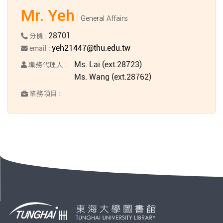
Mr. Yeh
General Affairs
28701
分機 :
yeh21447@thu.edu.tw
email :
Ms. Lai (ext.28723)
職務代理人 :
Ms. Wang (ext.28762)
業務項目 :