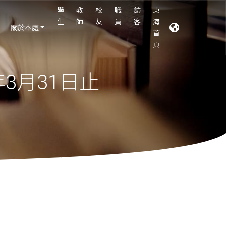
學
教
校
職
訪
東
生
師
友
員
客
海
關於本處
首
頁
年3月31日止