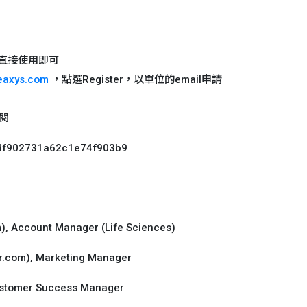
號，直接使用即可
eaxys.com
，點選Register，以單位的email申請
詳閱
ffdf902731a62c1e74f903b9
 Account Manager (Life Sciences)
com), Marketing Manager
ustomer Success Manager