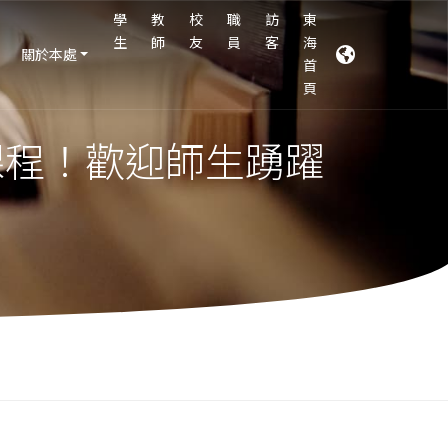
學
教
校
職
訪
東
生
師
友
員
客
海
關於本處
首
頁
課程！歡迎師生踴躍