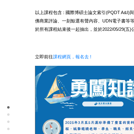
以上課程包含
:
國際博碩士論文索引
(PQDT A&I)
與
佛商業評論、一刻鯨選有聲內容、
UDN
電子書等
於所有課程結束後一起抽出，並於
2022/05/29(
五
)
立即前往
課程網頁，報名去 !