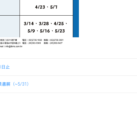
1日止
書展（~5/31）