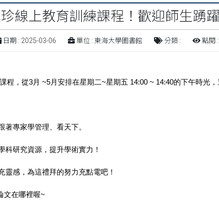
 漢珍線上教育訓練課程！歡迎師生踴
日期 : 2025-03-06
單位 : 東海大學圖書館
分類 :
點閱 :
課程，從
3
月
~5
月安排在星期二
~
星期五
14:00 ~ 14:40
的下午時光，
跟著專家學管理、看天下。
學科研究資源，提升學術實力！
充靈感，為這禮拜的努力充點電吧！
論文在哪裡喔
~