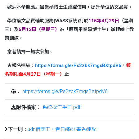
歡迎本學期應屆畢業碩博士生踴躍使用，提升學位論文品質。
學位論文品質輔助服務(WASS系統)訂於
115年4月29日
（星期
三）及
5月13日（星期三）
為「應屆畢業碩博士生」辦理線上教
育訓練，
意者請擇一場次參加。
★報名連結：
https://forms.gle/Ps2zbk7mgsBXtpdV6
，
報
名期限至4月27日（星期一）
止
：
https://forms.gle/Ps2zbk7mgsBXtpdV6
：
系統操作手冊.pdf
附件檔案
udn借閱王‧春日繽紛 書香綻放
下一則：