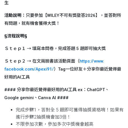
生
活動說明：
只要參加【WILEY不可有獎徵答2026】，
並答對所
有問題，就有機會獲得大獎！
§流程說明§
Ｓｔｅｐ１ → 填寫本問卷，完成答題 5 題即可抽大獎
Ｓｔｅｐ２ → 在文崗臉書該活動頁面（
https://www.
facebook.com/Apexi91/
）Tag一位好友＋
分享你最近覺得最
好用的AI工具
#### 分享你最近覺得最好用的AI工具 ex：
ChatGPT、
Google gemini、Canva AI ####
完成步驟1，答對全 5 題即可獲得抽獎資格唷！如果有
進行步驟2抽獎機會加3倍！
不限參加次數，參加多次中獎機會越高