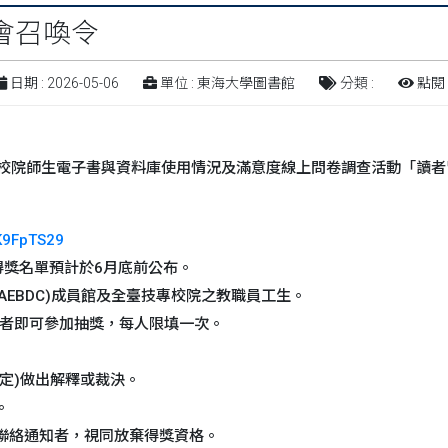
會召喚令
日期 : 2026-05-06
單位 : 東海大學圖書館
分類 :
點閱 :
專校院師生電子書與資料庫使用情況及滿意度線上問卷調查活動「讀
aK9FpTS29
，得獎名單預計於6月底前公布。
AEBDC)成員館及全臺技專校院之教職員工生。
者即可參加抽獎，每人限填一次。
認定)做出解釋或裁決。
。
法聯絡通知者，視同放棄得獎資格。