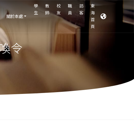
學
教
校
職
訪
東
生
師
友
員
客
海
關於本處
首
頁
喚令