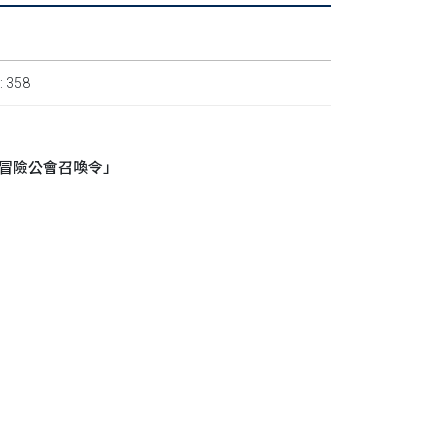
 358
者冒險公會召喚令」