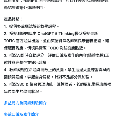
試用限制：校園IP範圍內連線試用，可自行透過代理伺服器經
過認證後館外連線使用。
產品特點：
1. 提供多益應試解題教學課程。
2. 模擬測驗題庫由
ChatGPT 5 Thinking
模型
模擬最新
TOEIC 官方題型出題，並由英語
資深名師梁民康審稿把關
，確
保題目難度、情境與實際 TOEIC 測驗高度貼近。
3. 搭配AI即時自動評分，評估口說及寫作的內容(整體表達)正
確性與完整性並提出建議。
4. 教師減輕在命題與批改上的負擔，學生透過大量練習與AI的
回饋與建議，掌握自身弱點，針對不足部分做加強。
5. 搭配SSO & 後台管理功能，讓管理者、老師更能掌握班級裡
每位學生的學習狀況。
多益聽力及閱讀測驗簡介
多益口說及寫作簡介