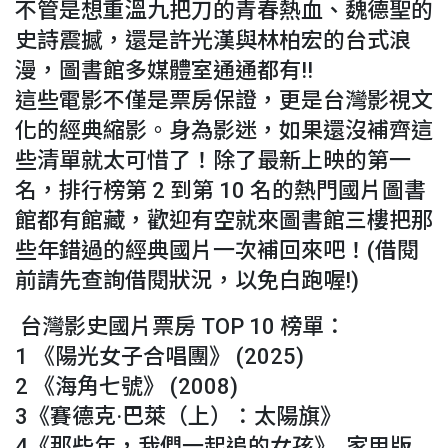
不管是想重溫九把刀的青春熱血、魏德聖的
史詩震撼，還是許光漢與林柏宏的台式浪
漫，圖書館多媒體室通通都有!!
這些電影不僅是票房保證，更是台灣影視文
化的經典縮影。身為影迷，如果還沒補齊這
些清單就太可惜了！除了最新上映的第一
名，排行榜第 2 到第 10 名的熱門國片圖書
館都有館藏，歡迎有空就來圖書館三樓把那
些年錯過的經典國片一次補回來吧！(借閱
前請先查詢借閱狀況，以免白跑喔!)
台灣影史國片票房 TOP 10 榜單：
1 《陽光女子合唱團》 (2025)
2 《海角七號》 (2008)
3《賽德克·巴萊（上）：太陽旗》
4《那些年，我們一起追的女孩》 家用版