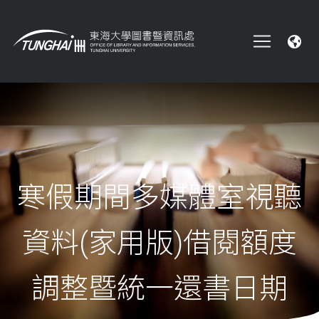
寒假期間多媒體室視聽
資料(家用版)借閱額度
調整暨統一還書日期