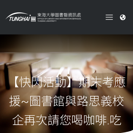
【快閃活動】期末考應
援~圖書館與路思義校
企再次請您喝咖啡.吃