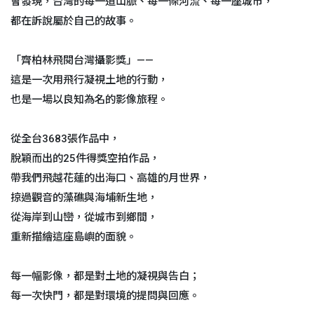
會發現，台灣的每一道山脈、每一條河流、每一座城市，
都在訴說屬於自己的故事。
「齊柏林飛閱台灣攝影獎」——
這是一次用飛行凝視土地的行動，
也是一場以良知為名的影像旅程。
從全台3683張作品中，
脫穎而出的25件得獎空拍作品，
帶我們飛越花蓮的出海口、高雄的月世界，
掠過觀音的藻礁與海埔新生地，
從海岸到山巒，從城市到鄉間，
重新描繪這座島嶼的面貌。
每一幅影像，都是對土地的凝視與告白；
每一次快門，都是對環境的提問與回應。