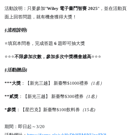
活動說明：只要參加"
Wiley
電子書鬥智賽 2025
"，並在活動頁
面上回答問題，就有機會獲得大獎！
§流程說明§
⭐️填寫本問卷，完成答題
6
題即可抽大獎
⭐️⭐️⭐️
不限參加次數，參加多次中獎機會越高
⭐️⭐️⭐️
§活動贈品§
***大獎
：【新光三越】 新臺幣$1000禮券
（1名）
**貳獎
：【新光三越】 新臺幣$300禮券
（1名）
*參獎
：【星巴克】新臺幣$100飲料券
（15名)
期間：即日起～3/20
活動網址：
https://forms.gle/wkHsDhHRMjNUnxFY8