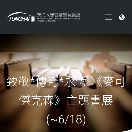
致敬*傳奇*永恆-《麥可
傑克森》主題書展
(~6/18)