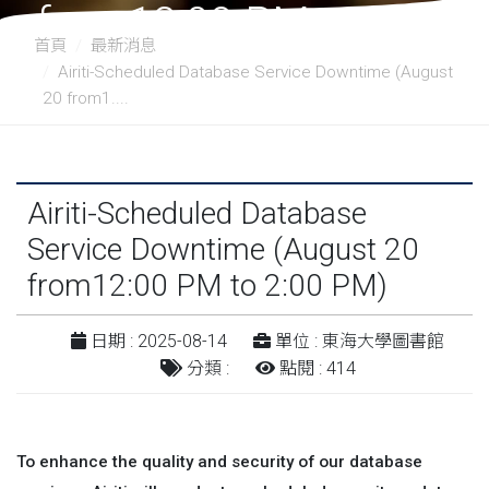
from12:00 PM to 2:00
首頁
最新消息
Airiti-Scheduled Database Service Downtime (August
PM)
20 from1....
Airiti-Scheduled Database
Service Downtime (August 20
from12:00 PM to 2:00 PM)
日期 : 2025-08-14
單位 : 東海大學圖書館
分類 :
點閱 : 414
To enhance the quality and security of our database