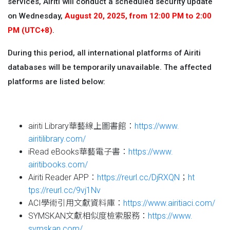
services, Airiti will conduct a scheduled security update
on Wednesday,
August 20, 2025, from 12:00 PM to 2:00
PM (UTC+8)
.
During this period, all international platforms of Airiti
databases will be temporarily unavailable. The affected
platforms are listed below:
airiti Library華藝線上圖書館：
https://www.
airitilibrary.com/
iRead eBooks華藝電子書：
https://www.
airitibooks.com/
Airiti Reader APP：
https://reurl.cc/DjRXQN
；
ht
tps://reurl.cc/9vj1Nv
ACI學術引用文獻資料庫：
https://www.
airitiaci.com/
SYMSKAN文獻相似度檢索服務：
https://www.
symskan.com/