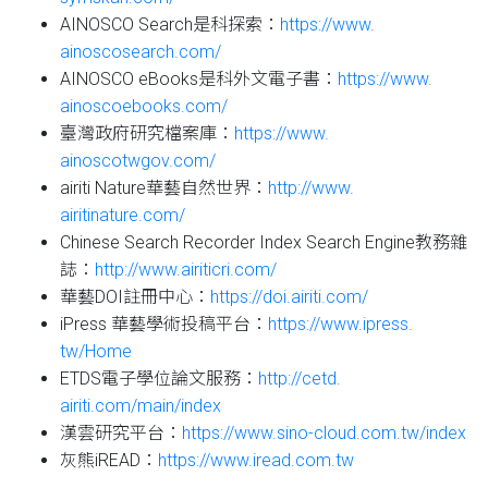
AINOSCO Search是科探索：
https://www.
ainoscosearch.com/
AINOSCO eBooks是科外文電子書：
https://www.
ainoscoebooks.com/
臺灣政府研究檔案庫：
https://www.
ainoscotwgov.com/
airiti Nature華藝自然世界：
http://www.
airitinature.com/
Chinese Search Recorder Index Search Engine教務雜
誌：
http://www.
airiticri.com/
華藝DOI註冊中心：
https://doi.airiti.
com/
iPress 華藝學術投稿平台：
https://www.ipress.
tw/Home
ETDS電子學位論文服務：
http://cetd.
airiti.com/main/index
漢雲研究平台：
https://www.sino-cloud.
com.tw/index
灰熊iREAD：
https://www.iread.com.
tw