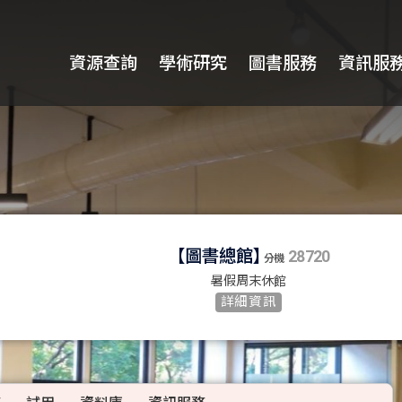
資源查詢
學術研究
圖書服務
資訊服
【
圖書總館
】
28720
分機
暑假周末休館
詳細資訊