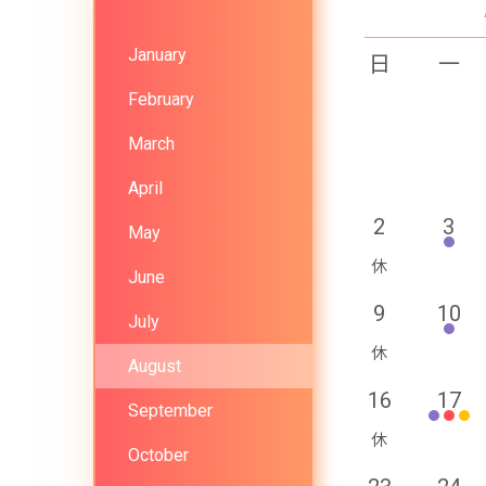
January
日
一
February
March
April
2
3
May
June
9
10
July
August
16
17
September
October