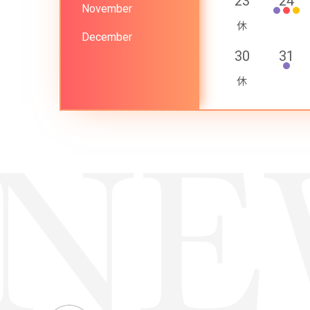
23
24
November
December
30
31