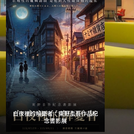
udn讀書
資料庫聯
白夜裡的解憂者：東野圭吾作品紀
念書影展